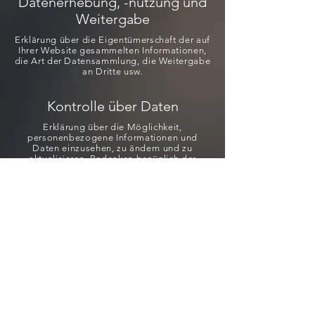
Datenerhebung, -nutzung und
Weitergabe
Erklärung über die Eigentümerschaft der auf
Ihrer Website gesammelten Informationen,
die Art der Datensammlung, die Weitergabe
an Dritte usw.
Kontrolle über Daten
Erklärung über die Möglichkeit,
personenbezogene Informationen und
Daten einzusehen, zu ändern und zu
aktualisieren, Bedenken bezüglich der
Datenverwendung usw.
Datensicherheit
Schutzmaßnahmen der Nutzerdaten,
Datenverschlüsselung,
Serverinformationen, auf denen die
Daten gespeichert werden,
Datenübertragung usw.
Erfahren Sie
hier
mehr.